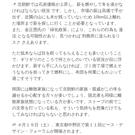
📌 北朝鮮では石炭価格が上昇し、薪を燃やして冬を凌がな
ければならない状況 です。しかし、市場の薪は高価で手が
出ず、近隣の山にも木が残っていないため 10km以上離れ
た場所まで薪を探しに行く ことが必要となっています。
また、金正恩氏の「緑化政策」により、これらの行為も 違
法 となる可能性があり、見つかれば 刑務所に送られるリ
スク さえあります。
ただ低木ならば目を瞑ってもらえることも多いということ
で、ギリギリのところで何とかしのいでいる状況が目に浮
かびます。薪すら手に入らなければ、ゴミ捨て場で燃えそ
うなものを拾ってきて燃料にし、布団を何重にもかぶって
過ごすそうです。
韓国には離散家族になって北朝鮮の家族・親戚がこの冬を
越せるか心配する方々が多いでしょう。脱北者も同様に離
散家族状態になっている方が多いです。ストーブの前でこ
の文章を打っている私も、そういう気持ちを想像だけでも
してみなければならないと思わされます。
🌱 ４月１９日（土）、東京都中野区で第１１回ピース・デ
ザイン・フォーラムが開催されます。