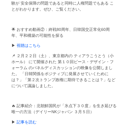
験が 安全保障の問題であると同時に人権問題でもある こ
とがわかります。ぜひ、ご覧ください。
🌟 おすすめ動画②：終戦80周年、日韓国交正常化60周
年、平和構築の可能性を探る
▶
視聴はこちら
📌 ２月２２日（土）、東京都内の ティアラこうとう（小
ホール） にて開催された 第１０回ピース・デザイン・フ
ォーラム のパネルディスカッションの映像を公開しまし
た。 「日韓関係をポジティブに発展させていくために
は？」「第２次トランプ政権に期待できることは？」など
について議論しました。
🔥 記事紹介：北朝鮮国民が「氷点下３０度」を生き延びる
唯一の方法（デイリーNKジャパン ３月５日）
▶
記事を読む