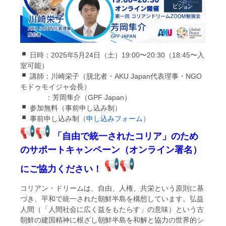
日時：2025年5月24日（土）19:00〜20:
30（18:45〜入
室可能）
講師：川崎栄子（脱北者・AKU Japan代表理事・NGO
モドゥモイジャ会長）
：芳岡隼介（GPF Japan）
参加無料（事前申し込み制）
事前申し込み制（
申し込みフォーム
）
「自由で統一されたコリア」
のため
のサポートキャンペーン（オンライン署名）
にご協力ください！
コリアン・ドリームは、自由、人権、共栄という原則に基
づき、
平和で統一された朝鮮半島を構想しています。弘益
人間（「
人間社会に広く益をもたらす」の意味）
という古
朝鮮の建国精神に根ざし朝鮮半島を和解と協力の世界的シ