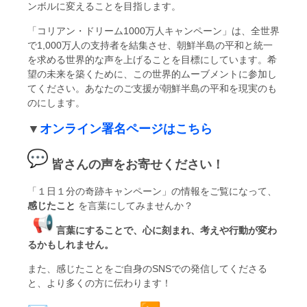
ンボルに変えることを目指します。
「コリアン・ドリーム1000万人キャンペーン」は、
全世界
で1,000万人の支持者を結集させ、
朝鮮半島の平和と統一
を求める世界的な声を上げることを目標にし
ています。希
望の未来を築くために、
この世界的ムーブメントに参加し
てください。
あなたのご支援が朝鮮半島の平和を現実のも
のにします。
▼
オンライン署名ページはこちら
皆さんの声をお寄せください！
「１日１分の奇跡キャンペーン」の情報をご覧になって、
感じたこ
と
を言葉にしてみませんか？
言葉にすることで、心に刻まれ、
考えや行動が変わ
るかもしれません。
また、感じたことをご自身のSNSでの発信してくださる
と、
より多くの方に伝わります！