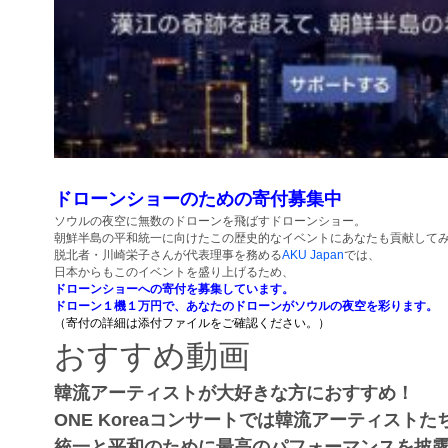
ドローンショーのための寄付募集中
ソウルの夜空に無数のドローンを飛ばすドローンショー。
朝鮮半島の平和統一に向けたこの歴史的なイベントにあなたも貢献
して
脱北者・川崎栄子さんが代表理事を務める
AKU Japan
では、
日本からもこのイベントを盛り上げるため、
ドローンショーへの寄付を募集しています。
ドローン１機１万円で、
あなたのドローンがソウルの夜空を彩ります。
（寄付の詳細は添付ファイルをご確認ください。）
おすすめ動画
韓流アーティストが大好きな方におすすめ！
ONE Koreaコンサートでは韓流アーティストた
統一と平和のために最高のパフォーマンスを披