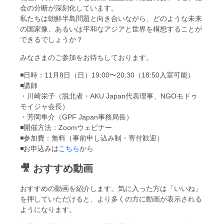
会の分断が深刻化しています。
私たちは朝鮮半島問題と向き合いながら、どのような未来
の国家像、あるいは平和なアジアと世界を構想することが
できるでしょうか？
みなさまのご参加をお待ちしております。
◾️日時：11月8日（日）19:00〜20:30（18:50入室可能）
◾️講師
・川崎栄子（脱北者・AKU Japan代表理事、NGOモドゥ
モイジャ会長）
・芳岡隼介（GPF Japan事務局長）
◾️開催方法：Zoomウェビナー
◾️参加費：無料（事前申し込み制・寄付歓迎）
◾️お申込みは
こちら
から
🎥 おすすめ動画
おすすめの動画を紹介します。気に入った方は「いいね」
を押していただけると、より多くの方に動画が表示される
ようになります。