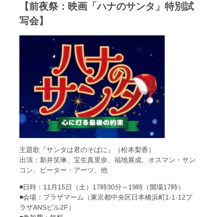
【前夜祭：映画「ハナのサンタ」特別試
写会】
主題歌『サンタは君のそばに』（松本梨香）
出演：新井笑琳、宝生真里奈、福地展成、オスマン・サン
コン、ピーター・アーツ、他
◾️日時：11月15日（土）17時30分～19時（開場17時）
◾️会場：プラザマーム（東京都中央区日本橋浜町1-1-12プ
ラザANSビル2F）