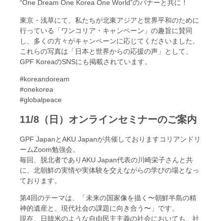
“One Dream One Korea One World”のバナーと共に！
東京・浅草にて、私たちが北東アジアと世界平和のために
行っている「ワンコリア・キャンペーン」の趣旨に賛同
し、多くの方々がキャンペーンに応じてくださいました。
これらの写真は「日本と世界からの応援の声」として、
GPF KoreaのSNSにも掲載されています。
#koreandoream
#onekorea
#globalpeace
11/8（日）オンラインセミナーのご案内
GPF JapanとAKU Japanが共催しておりますコリアンドリ
ームZoom勉強会。
毎回、脱北者でありAKU Japan代表の川崎栄子さんと共
に、北朝鮮の実情や実体験を交えながらの学びの場となっ
ております。
第4回のテーマは、「未来の国家像を描く〜朝鮮半島の精
神的遺産と、現代社会の課題に向き合う〜」です。
現在、日韓米のような自由民主主義の社会においても、社