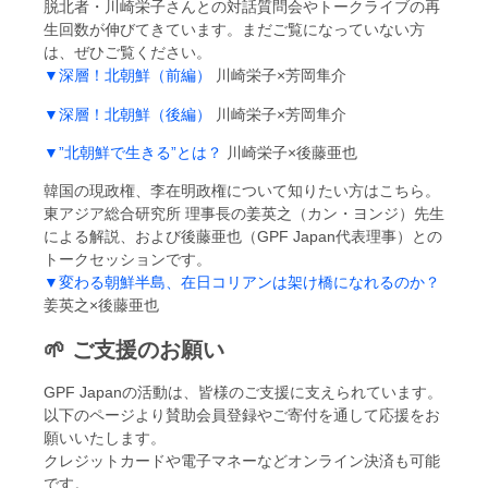
脱北者・川崎栄子さんとの対話質問会やトークライブの再
生回数が伸びてきています。まだご覧になっていない方
は、ぜひご覧ください。
▼深層！北朝鮮（前編）
川崎栄子×芳岡隼介
▼深層！北朝鮮（後編）
川崎栄子×芳岡隼介
▼”北朝鮮で生きる”とは？
川崎栄子×後藤亜也
韓国の現政権、李在明政権について知りたい方はこちら。
東アジア総合研究所 理事長の姜英之（カン・ヨンジ）先生
による解説、および後藤亜也（GPF Japan代表理事）との
トークセッションです。
▼変わる朝鮮半島、在日コリアンは架け橋になれるのか？
姜英之×後藤亜也
🌱 ご支援のお願い
GPF Japanの活動は、皆様のご支援に支えられています。
以下のページより賛助会員登録やご寄付を通して応援をお
願いいたします。
クレジットカードや電子マネーなどオンライン決済も可能
です。