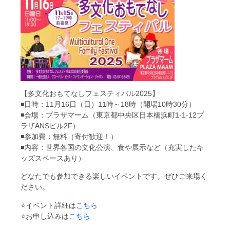
【多文化おもてなしフェスティバル2025】
◾️日時：11月16日（日）11時～18時（開場10時30分）
◾️会場：プラザマーム（東京都中央区日本橋浜町1-1-12プ
ラザANSビル2F）
◾️参加費：無料（寄付歓迎！）
◾️内容：世界各国の文化公演、食や展示など（充実したキ
ッズスペースあり）
どなたでも参加できる楽しいイベントです。ぜひご来場く
ださい。
⭐️イベント詳細は
こちら
⭐️お申し込みは
こちら