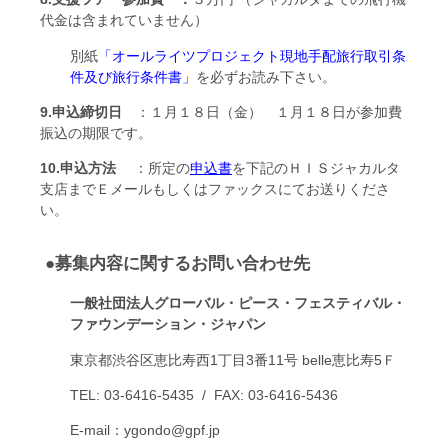
代金は含まれていません）
別紙
「オールライツプロジェクト現地手配旅行取引条
件及び旅行条件書
」
を必ずお読み下さい。
9.申込締切日
：１月１８日（金） １月１８日が参加費
振込の期限です。
10.申込方法
：所定の
申込書
を下記のＨＩＳジャカルタ
支店までＥメールもしくはファックスにてお送りくださ
い。
●募集内容に関するお問い合わせ先
一般社団法人グローバル・ピース・フェスティバル・
ファウンデーション・ジャパン
東京都渋谷区恵比寿西1丁目3番11号 belle恵比寿5Ｆ
TEL: 03-6416-5435 / FAX: 03-6416-5436
E-mail：ygondo@gpf.jp