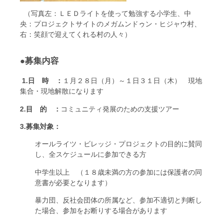
（写真左：ＬＥＤライトを使って勉強する小学生、中
央：プロジェクトサイトのメガムンドゥン・ヒジャウ村、
右：笑顔で迎えてくれる村の人々）
●募集内容
1.日 時 ：
１月２８日（月）～１日３１日（木） 現地
集合・現地解散になります
2.目 的 ：
コミュニティ発展のための支援ツアー
3.募集対象：
オールライツ・ビレッジ・プロジェクトの目的に賛同
し、全スケジュールに参加できる方
中学生以上 （１８歳未満の方の参加には保護者の同
意書が必要となります）
暴力団、反社会団体の所属など、参加不適切と判断し
た場合、参加をお断りする場合があります