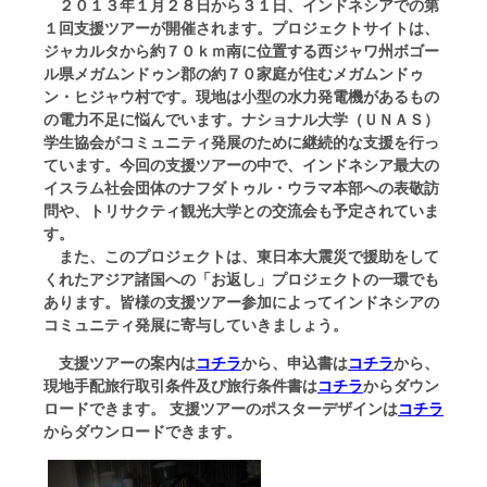
２０１３年１月２８日から３１日、インドネシアでの第
１回支援ツアーが開催されます。プロジェクトサイトは、
ジャカルタから約７０ｋｍ南に位置する西ジャワ州ボゴー
ル県メガムンドゥン郡の約７０家庭が住むメガムンドゥ
ン・ヒジャウ村です。現地は小型の水力発電機があるもの
の電力不足に悩んでいます。ナショナル大学（ＵＮＡＳ）
学生協会がコミュニティ発展のために継続的な支援を行っ
ています。今回の支援ツアーの中で、インドネシア最大の
イスラム社会団体のナフダトゥル・ウラマ本部への表敬訪
問や、トリサクティ観光大学との交流会も予定されていま
す。
また、このプロジェクトは、東日本大震災で援助をして
くれたアジア諸国への「お返し」プロジェクトの一環でも
あります。皆様の支援ツアー参加によってインドネシアの
コミュニティ発展に寄与していきましょう。
支援ツアーの案内は
コチラ
から、申込書は
コチラ
から、
現地手配旅行取引条件及び旅行条件書は
コチラ
からダウン
ロードできます。 支援ツアーのポスターデザインは
コチラ
からダウンロードできます。