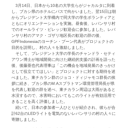
3月14日、日本から10名の大学生らがジャカルタに到着
し、ブカシ県のホテルにバスで向かいました。翌15日は朝
からプレジデント大学構内で同大学の学生ボランティアと
ともにオリエンテーションを実施。昼食後、レバンサリ村
でのオールライツ・ビレッジ歓迎会に参加しました。レバ
ンサリ村のアマク・ゴザリ地区長の歓迎の辞の後、
GPFIndonesiaのヨーチン・プーン代表がプロジェクトの
目的を説明し、村の人々を激励しました。
そして、プレジデント大学の学長のチャンドラ・セティ
アワン博士が地域開発に向けた継続的支援の計画を語った
後、後藤亜也代表理事は「この機会を地域発展のきっかけ
として役立ててほしい」とプロジェクトに対する期待を述
べました。東チカラン群のジョコ・ドィジャモコ群長の挨
拶に続き、ブカシ県のM.Aスプラトマン環境管理局長が県
を代表し歓迎の辞を述べ、東チカラン周辺は大雨があると
水没するので、水害時においてもこのライトが有効活用で
きることを高く評価しました。
続いて、日本の参加者一人ひとりが紹介され、彼らが合
計62台のLEDライトを電気のないレバンサリの村の人々に
寄贈しました。