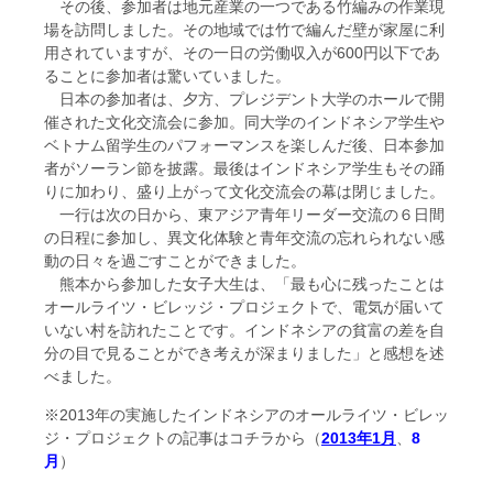
その後、参加者は地元産業の一つである竹編みの作業現
場を訪問しました。その地域では竹で編んだ壁が家屋に利
用されていますが、その一日の労働収入が600円以下であ
ることに参加者は驚いていました。
日本の参加者は、夕方、プレジデント大学のホールで開
催された文化交流会に参加。同大学のインドネシア学生や
ベトナム留学生のパフォーマンスを楽しんだ後、日本参加
者がソーラン節を披露。最後はインドネシア学生もその踊
りに加わり、盛り上がって文化交流会の幕は閉じました。
一行は次の日から、東アジア青年リーダー交流の６日間
の日程に参加し、異文化体験と青年交流の忘れられない感
動の日々を過ごすことができました。
熊本から参加した女子大生は、「最も心に残ったことは
オールライツ・ビレッジ・プロジェクトで、電気が届いて
いない村を訪れたことです。インドネシアの貧富の差を自
分の目で見ることができ考えが深まりました」と感想を述
べました。
※2013年の実施したインドネシアのオールライツ・ビレッ
ジ・プロジェクトの記事はコチラから（
2013年1月
、
8
月
）