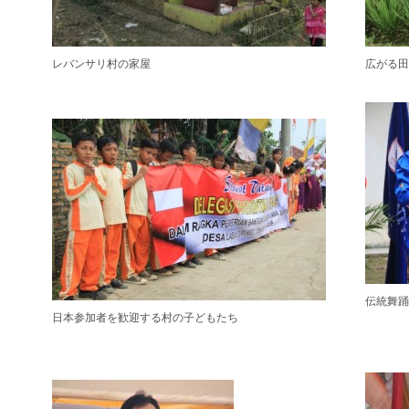
レバンサリ村の家屋
広がる
伝統舞
日本参加者を歓迎する村の子どもたち