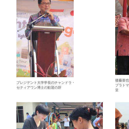
後藤亜也
プレジデント大学学長のチャンドラ・
プラト
セティアワン博士の歓迎の辞
呈