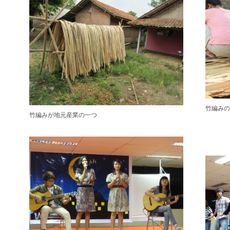
竹編み
竹編みが地元産業の一つ