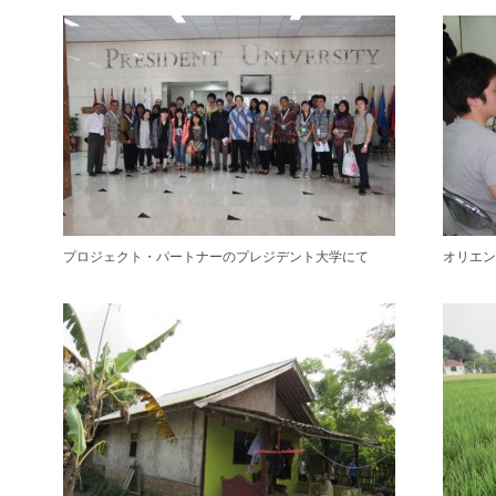
プロジェクト・パートナーのプレジデント大学にて
オリエ