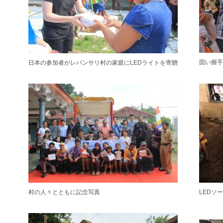
固い握
日本の参加者がレバンサリ村の家庭にLEDライトを寄贈
村の人々とともに記念写真
LEDソ