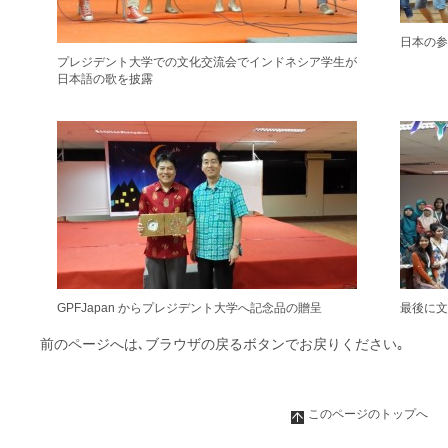
日本の
プレジデント大学での文化交流会でインドネシア学生が
日本語の歌を披露
GPFJapan からプレジデント大学へ記念品の贈呈
最後に
前のページへは､ブラウザの戻るボタンでお戻りください｡
このページのトップへ