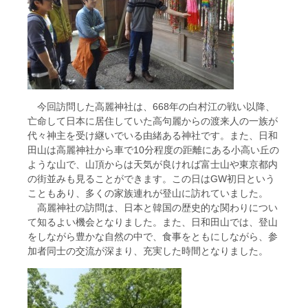
今回訪問した高麗神社は、668年の白村江の戦い以降、
亡命して日本に居住していた高句麗からの渡来人の一族が
代々神主を受け継いでいる由緒ある神社です。また、日和
田山は高麗神社から車で10分程度の距離にある小高い丘の
ような山で、山頂からは天気が良ければ富士山や東京都内
の街並みも見ることができます。この日はGW初日という
こともあり、多くの家族連れが登山に訪れていました。
高麗神社の訪問は、日本と韓国の歴史的な関わりについ
て知るよい機会となりました。また、日和田山では、登山
をしながら豊かな自然の中で、食事をともにしながら、参
加者同士の交流が深まり、充実した時間となりました。