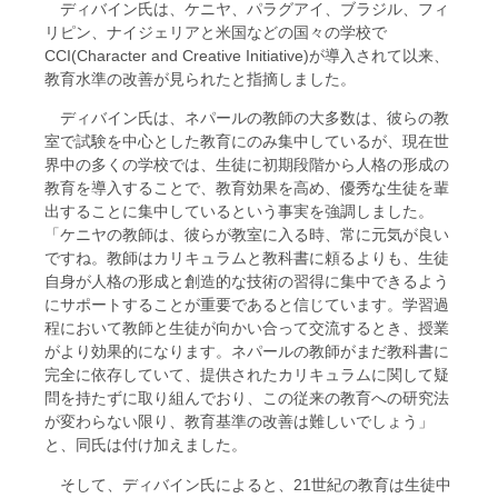
ディバイン氏は、ケニヤ、パラグアイ、ブラジル、フィ
リピン、ナイジェリアと米国などの国々の学校で
CCI(Character and Creative Initiative)が導入されて以来、
教育水準の改善が見られたと指摘しました。
ディバイン氏は、ネパールの教師の大多数は、彼らの教
室で試験を中心とした教育にのみ集中しているが、現在世
界中の多くの学校では、生徒に初期段階から人格の形成の
教育を導入することで、教育効果を高め、優秀な生徒を輩
出することに集中しているという事実を強調しました。
「ケニヤの教師は、彼らが教室に入る時、常に元気が良い
ですね。教師はカリキュラムと教科書に頼るよりも、生徒
自身が人格の形成と創造的な技術の習得に集中できるよう
にサポートすることが重要であると信じています。学習過
程において教師と生徒が向かい合って交流するとき、授業
がより効果的になります。ネパールの教師がまだ教科書に
完全に依存していて、提供されたカリキュラムに関して疑
問を持たずに取り組んでおり、この従来の教育への研究法
が変わらない限り、教育基準の改善は難しいでしょう」
と、同氏は付け加えました。
そして、ディバイン氏によると、21世紀の教育は生徒中