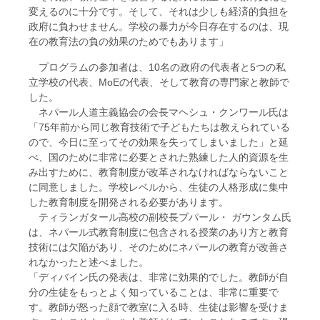
変えるのに十分です。そして、それは少しも経済的負担を
政府に負わせません。学校の暴力が今日存在するのは、現
在の教育法の負の効果のためでもあります」
プログラムの参加者は、10名の政府の代表者と5つの私
立学校の代表、MoEの代表、そして教育の専門家と教師で
した。
ネパール人道主義協会の会長マヘシュ・クンワール氏は
「75年前から同じ教育技術で子どもたちは教えられている
ので、今日に至ってその効果を失ってしまいました」と延
べ、国のために非常に必要とされた熟練した人的資源を生
み出すために、教育制度が改革されなければならないこと
に同意しました。学校レベルから、生徒の人格形成に集中
した教育制度を開発される必要があります。
ティランガタール高校の副校長ブパール・ ガウンタム氏
は、ネパール式教育制度に包含される授業のあり方と教育
技術には欠陥があり、そのためにネパールの教育が改善さ
れなかったと述べました。
「ディバイン氏の発表は、非常に効果的でした。教師が自
分の生徒をもっとよく知っていることは、非常に重要で
す。教師が怒った顔で教室に入る時、生徒は影響を受けま