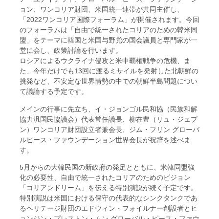
ョン、ワンコリア財団、米国統一連帯が共同主催し、
「2022ワンコリア国際フォーラム」が開催されます。今回
のフォーラムは「自由で統一されたコリアのための韓米同
盟」をテーマに韓国と米国与野党の国会議員と専門家が一
堂に会し、政策討論を行います。
ロシアによるウクライナ侵攻と米中覇権戦争の危機、ま
た、今年だけでも13回に渡るミサイルを発射した北朝鮮の
挑発など、不安定な世界情勢の中での朝鮮半島問題につい
て議論する予定です。
メインの行事に先立ち、イ・ジョンゴル民和協（民族和解
協力汎国民協議会）代表常任議長、柳在豊（リュ・ジェプ
ン）ワンコリア財団設立者兼会長、ジム・フリン グローバ
ルピース・ファウンデーション世界会長が祝辞を述べま
す。
5月からの大韓民国の新政府の発足とともに、米韓同盟強
化の必要性、自由で統一されたコリアのためのビジョン
「コリアンドリーム」を伝える特別演説が続く予定です。
特別演説は米国における保守の代表的なシンクタンクであ
るヘリテージ財団のエドウィン・フォイルナー創設者とヒ
ョンジン・プレストン・ムン グローバル・ピース・ファウ