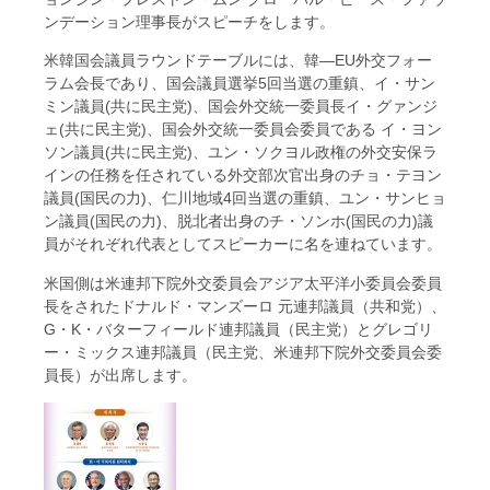
ンデーション理事長がスピーチをします。
米韓国会議員ラウンドテーブルには、韓―EU外交フォー
ラム会長であり、国会議員選挙5回当選の重鎮、イ・サン
ミン議員(共に民主党)、国会外交統一委員長イ・グァンジ
ェ(共に民主党)、国会外交統一委員会委員である イ・ヨン
ソン議員(共に民主党)、ユン・ソクヨル政権の外交安保ラ
インの任務を任されている外交部次官出身のチョ・テヨン
議員(国民の力)、仁川地域4回当選の重鎮、ユン・サンヒョ
ン議員(国民の力)、脱北者出身のチ・ソンホ(国民の力)議
員がそれぞれ代表としてスピーカーに名を連ねています。
米国側は米連邦下院外交委員会アジア太平洋小委員会委員
長をされたドナルド・マンズーロ 元連邦議員（共和党）、
G・K・バターフィールド連邦議員（民主党）とグレゴリ
ー・ミックス連邦議員（民主党、米連邦下院外交委員会委
員長）が出席します。