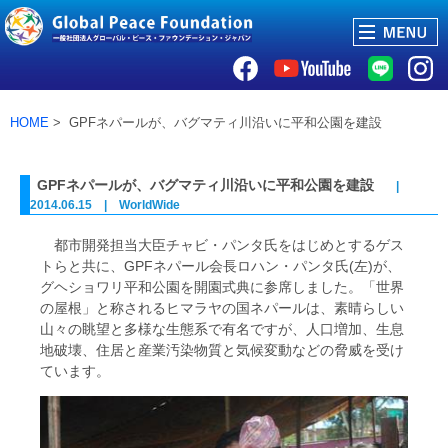
HOME
> GPFネパールが、バグマティ川沿いに平和公園を建設
GPFネパールが、バグマティ川沿いに平和公園を建設
|
2014.06.15 | WorldWide
都市開発担当大臣チャビ・パンタ氏をはじめとするゲス
トらと共に、GPFネパール会長ロハン・パンタ氏(左)が、
グヘショワリ平和公園を開園式典に参席しました。「世界
の屋根」と称されるヒマラヤの国ネパールは、素晴らしい
山々の眺望と多様な生態系で有名ですが、人口増加、生息
地破壊、住居と産業汚染物質と気候変動などの脅威を受け
ています。