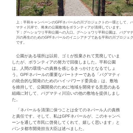
上：平和キャンペーンのGPFネパールの川プロジェクトの一環として、
マティ川岸で、将来の公園敷地をボランティアが清掃しています。
下：グヘショワリ平和公園への入口。グヘショワリ平和公園は、バグマ
川の再生のためのGPFネパールのイニシアチブである平和の川プロジェ
です。
公園がある場所は以前、ゴミが投棄されて荒廃していま
したが、ボランティアの努力で回復しました。平和公園
は、人間の環境への責務を感じるきっかけとなるでしょ
う。GPFネパールの重要なパートナーである「バグマティ
の統合的な開発のためのハイ･パワード委員会」は、敷地
を維持して、公園開発のために地域を開発する意思のある
組織に対して、バグマティ川沿いの他の敷地を提供しまし
た。
「ネパールを清潔に保つことは全てのネパール人の責務
と責任です。そして、私はGPFネパールが、このキャンペ
ーンを通して市民に啓発してくれて、嬉しく思います」と
パンタ都市開発担当大臣は述べました。