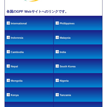
各国のGPF Webサイトへのリンクです。
International
Phillippines
Indonesia
Malaysia
Cambodia
India
Nepal
South Korea
Mongolia
Nigeria
Kenya
Tanzania