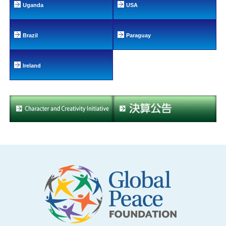
Uganda
USA
Brazil
Paraguay
Ireland