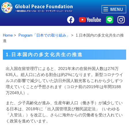
Home
>
Program「日本での取り組み」
> 1.日本国内の多文化共生の推
進
1.日本国内の多文化共生の推進
出入国在留管理庁によると、2021年末の在留外国人数は276万
635人。総人口に占める割合は約2%になります。新型コロナウイ
ルスの影響で減少していた訪日外国人観光客もこれから少しずつ
増えていくことが予想されます（コロナ前の2019年は年間3188
万2049人）。
また、少子高齢化が進み、生産年齢人口（働き手）が減少してい
る日本は、2018年に「出入国管理及び難民認定法」（いわゆる
「入管法」）を改正し、さらに海外からの労働者を受け入れてい
く政策を進めています。