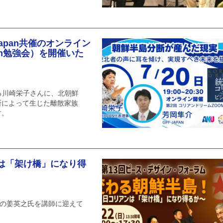
 Japan共催のオンライン
m勉強会）を開催いた
ある川崎栄子さんに、北朝鮮
断によって生じた離散家族
す。
は「架け橋」になり得
長の姜英之氏を講師に迎えて