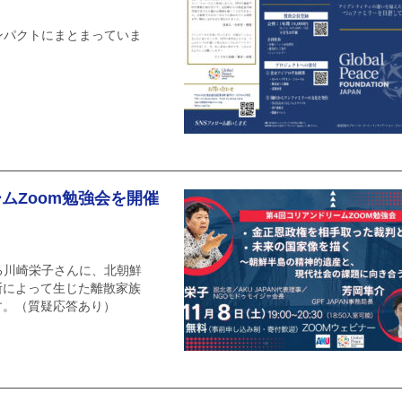
ンパクトにまとまっていま
ームZoom勉強会を開催
ある川崎栄子さんに、北朝鮮
断によって生じた離散家族
す。（質疑応答あり）