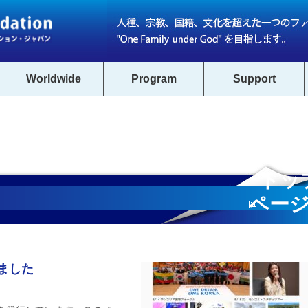
Worldwide
Program
Support
トッ
ペー
へ
ました