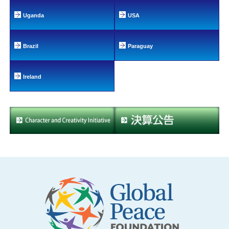
Uganda
USA
Brazil
Paraguay
Ireland