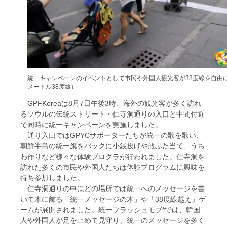
統一キャンペーンのイベントとして市民や外国人観光客が38度線を自由
メートル38度線）
GPFKoreaは8月7日午後3時、海外の観光客が多く訪れ
るソウルの伝統ストリート・仁寺洞通りの入口と中間付近
で同時に統一キャンペーンを実施しました。
通り入口ではGPYCサポーターたちが統一の歌を歌い、
朝鮮半島の統一旗をバックに小銭投げや瓶ふた当て、うち
わ作りなど様々な体験プログラが行われました。仁寺洞を
訪れた多くの市民や外国人たちは体験プログラムに興味を
持ち参加しました。
仁寺洞通りの中ほどの場所では統一へのメッセージを書
いて木に飾る「統一メッセージの木」や「38度線越え」ゲ
ームが展開されました。統一フラッシュモブ*では、韓国
人や外国人が足を止めて見守り、統一のメッセージを多く