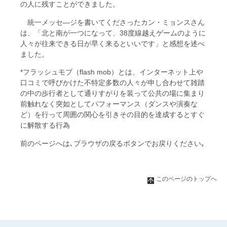
の人に残すことができました。
統一メッセ―ジを書いてくださったカン・ミョンスさん
は、「北と南が一つになって、38度線越えゲームのように
人々が往来できる日が早く来るといいです」と感想を述べ
ました。
*フラッシュモブ（flash mob）とは、インターネット上や
口コミで呼びかけた不特定多数の人々が申し合わせて雑踏
の中の歩行者として通りすがりを装って公共の場に集まり
前触れなく突如としてパフォーマンス（ダンスや演奏な
ど）を行って周囲の関心を引きその目的を達成するとすぐ
に解散する行為
前のページへは､ブラウザの戻るボタンでお戻りください｡
このページのトップへ