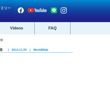
Videos
FAQ
開催
催
| 2014.11.05 | WorldWide