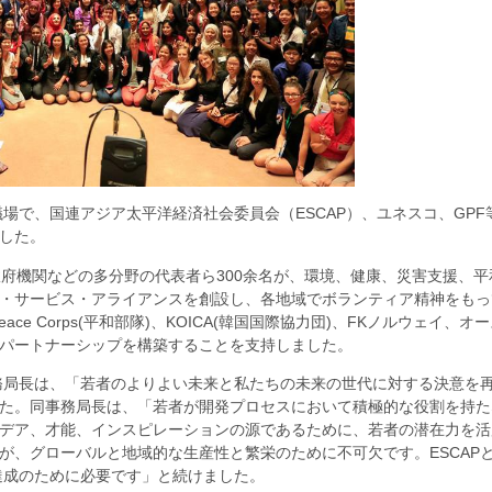
議場で、国連アジア太平洋経済社会委員会（ESCAP）、ユネスコ、GP
した。
府機関などの多分野の代表者ら300余名が、環境、健康、災害支援、
・サービス・アライアンスを創設し、各地域でボランティア精神をもっ
ace Corps(平和部隊)、KOICA(韓国国際協力団)、FKノルウェ
パートナーシップを構築することを支持しました。
務局長は、「若者のよりよい未来と私たちの未来の世代に対する決意を
た。同事務局長は、「若者が開発プロセスにおいて積極的な役割を持た
デア、才能、インスピレーションの源であるために、若者の潜在力を活
が、グローバルと地域的な生産性と繁栄のために不可欠です。ESCAP
の達成のために必要です」と続けました。