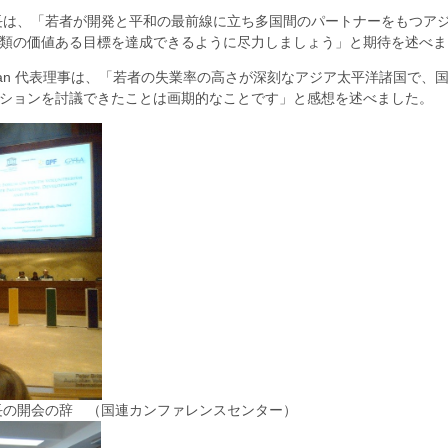
長は、「若者が開発と平和の最前線に立ち多国間のパートナーをもつア
類の価値ある目標を達成できるように尽力しましょう」と期待を述べま
pan 代表理事は、「若者の失業率の高さが深刻なアジア太平洋諸国で
ションを討議できたことは画期的なことです」と感想を述べました。
局長の開会の辞 （国連カンファレンスセンター）