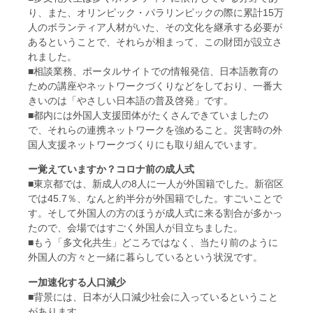
り、また、オリンピック・パラリンピックの際に累計15万
人のボランティア人材がいた、その文化を継承する必要が
あるということで、それらが相まって、この財団が設立さ
れました。
■相談業務、ポータルサイトでの情報発信、日本語教育の
ための講座やネットワークづくりなどをしており、一番大
きいのは「やさしい日本語の普及啓発」です。
■都内には外国人支援団体がたくさんできていましたの
で、それらの連携ネットワークを強めること。災害時の外
国人支援ネットワークづくりにも取り組んでいます。
ー覚えていますか？コロナ前の成人式
■東京都では、新成人の8人に一人が外国籍でした。新宿区
では45.7％、なんと約半分が外国籍でした。すごいことで
す。そして外国人の方のほうが成人式に来る割合が多かっ
たので、会場ではすごく外国人が目立ちました。
■もう「多文化共生」どころではなく、当たり前のように
外国人の方々と一緒に暮らしているという状況です。
ー加速化する人口減少
■背景には、日本が人口減少社会に入っているということ
があります。