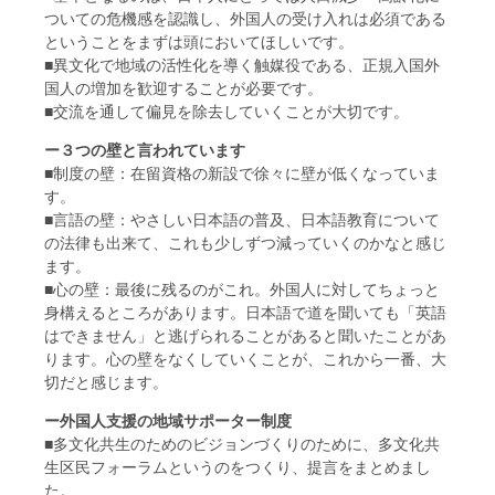
ついての危機感を認識し、外国人の受け入れは必須である
ということをまずは頭においてほしいです。
■異文化で地域の活性化を導く触媒役である、正規入国外
国人の増加を歓迎することが必要です。
■交流を通して偏見を除去していくことが大切です。
ー３つの壁と言われています
■制度の壁：在留資格の新設で徐々に壁が低くなっていま
す。
■言語の壁：やさしい日本語の普及、日本語教育について
の法律も出来て、これも少しずつ減っていくのかなと感じ
ます。
■心の壁：最後に残るのがこれ。外国人に対してちょっと
身構えるところがあります。日本語で道を聞いても「英語
はできません」と逃げられることがあると聞いたことがあ
ります。心の壁をなくしていくことが、これから一番、大
切だと感じます。
ー外国人支援の地域サポーター制度
■多文化共生のためのビジョンづくりのために、多文化共
生区民フォーラムというのをつくり、提言をまとめまし
た。