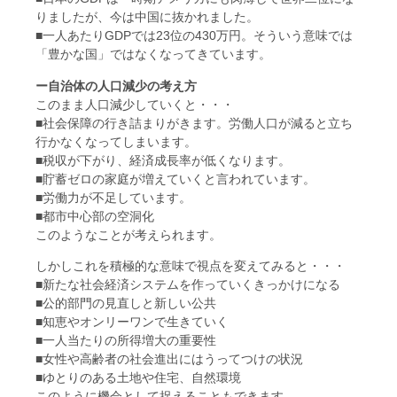
りましたが、今は中国に抜かれました。
■一人あたりGDPでは23位の430万円。そういう意味では
「豊かな国」ではなくなってきています。
ー自治体の人口減少の考え方
このまま人口減少していくと・・・
■社会保障の行き詰まりがきます。労働人口が減ると立ち
行かなくなってしまいます。
■税収が下がり、経済成長率が低くなります。
■貯蓄ゼロの家庭が増えていくと言われています。
■労働力が不足しています。
■都市中心部の空洞化
このようなことが考えられます。
しかしこれを積極的な意味で視点を変えてみると・・・
■新たな社会経済システムを作っていくきっかけになる
■公的部門の見直しと新しい公共
■知恵やオンリーワンで生きていく
■一人当たりの所得増大の重要性
■女性や高齢者の社会進出にはうってつけの状況
■ゆとりのある土地や住宅、自然環境
このように機会として捉えることもできます。