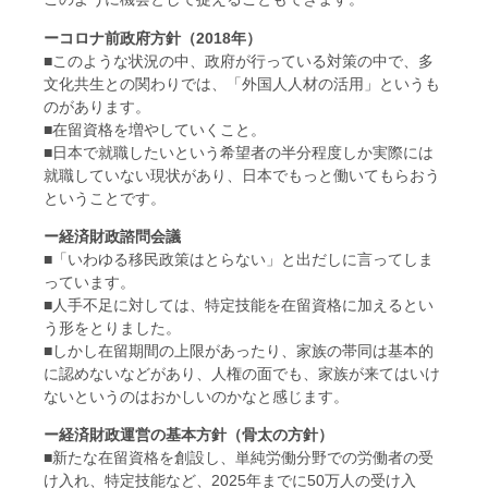
ーコロナ前政府方針（2018年）
■このような状況の中、政府が行っている対策の中で、多
文化共生との関わりでは、「外国人人材の活用」というも
のがあります。
■在留資格を増やしていくこと。
■日本で就職したいという希望者の半分程度しか実際には
就職していない現状があり、日本でもっと働いてもらおう
ということです。
ー経済財政諮問会議
■「いわゆる移民政策はとらない」と出だしに言ってしま
っています。
■人手不足に対しては、特定技能を在留資格に加えるとい
う形をとりました。
■しかし在留期間の上限があったり、家族の帯同は基本的
に認めないなどがあり、人権の面でも、家族が来てはいけ
ないというのはおかしいのかなと感じます。
ー経済財政運営の基本方針（骨太の方針）
■新たな在留資格を創設し、単純労働分野での労働者の受
け入れ、特定技能など、2025年までに50万人の受け入