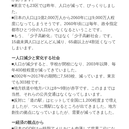
■東京でも23区では昨年、人口が減って、びっくりしまし
た。
■日本の人口は1億2,000万人から2060年には9,000万人程
度になってしまうそうです。2060年頃には毎年、政令指定
都市ひとつ分の人口がいなくなるということです。
■もう、「少子高齢化」ではなく「少子高齢社会」です。
15歳未満人口はどんどん減り、65歳以上が4割近くなって
しまいます。
ー人口減少と変化する社会
■人口が減少すると、学校が閉校になり、2003年以降、毎
年400校程度が減ってきていました。
■2002年〜2017年の期間に7,583校、減っています。東京
でも303校です。
■地方鉄道や地方バスは8〜9割が赤字です。このままでは
当然、それらの公共交通はなくなってしまいます。
■反対に「道の駅」はヒットして全国に1,200程度まで増え
ましたが、ついに廃駅になるところが出てきました。地方
創生の拠点になっていましたが、需要が減ってきました。
ー経済の観点から
■日本のGDPは一時期アメリカにも肉薄して世界二位にな