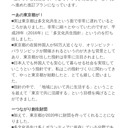
へ進めた改訂プランになっています。
ーあの東京都が！
■実は東京都は多文化共生という面で非常に遅れていると
ころがありました。非常に細々とやっていたのですが、平
成28年（2016年）に「多文化共生指針」というのを打ち
出しました。
■東京都の在留外国人が50万人近くなり、オリンピック・
パラリンピックが開催されるというのが大きな背景として
あり、東京都が出した指針は非常に注目されました。
■日本人でも外国人でも安心して暮らせる社会を実現して
いこうという指針です。私はこの指針づくりに関わってき
て、やっと東京都が始動したと、とても嬉しく思いまし
た。
■指針の中で、「地域において共に生活する」ということ
を超えて「東京で共に活躍する」という目標を掲げること
ができました。
ーつながり創生財団
■加えて、東京都が2020年に財団を作ってくれることにな
りました。
■多文化共生は多くボランティアに依存している分野であ