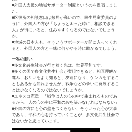
■外国人支援の地域サポーター制度というのを提唱しまし
た。
■区役所の相談窓口は敷居が高いので、民生児童委員のよ
うに、外国人の方が「ちょっと困った時に、相談できる
人」が街にいると、住みやすくなるのではないでしょう
か。
■地域の日本人も、そういうサポーターが間に入ってくれ
ると、外国人の方と一緒に何かやる時に助かるでしょう。
ー私の願い
■多文化共生社会が行き着く先は、世界平和です。
■多くの国で多文化共生社会が実現できると、相互理解が
進み、お互いをよく知ると、友達になり、ケンカをするこ
ともあるかも知れませんが、戦争などの争いに発展するこ
とは少なくなるのではないでしょうか。
■ユネスコ憲章：「戦争は人の心の中で生まれるものであ
るから、人の心の中に平和の砦を築かなければならない」
■外国の方にも心の壁をつくらない、そういった心が大事
であり、平和の心を持っていくことが、多文化共生社会で
はないかと思っています。