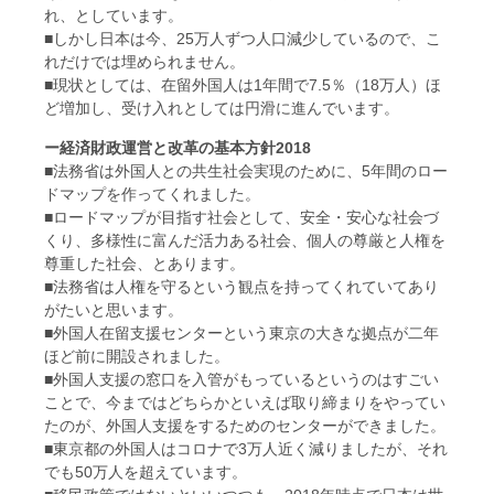
れ、としています。
■しかし日本は今、25万人ずつ人口減少しているので、こ
れだけでは埋められません。
■現状としては、在留外国人は1年間で7.5％（18万人）ほ
ど増加し、受け入れとしては円滑に進んでいます。
ー経済財政運営と改革の基本方針2018
■法務省は外国人との共生社会実現のために、5年間のロー
ドマップを作ってくれました。
■ロードマップが目指す社会として、安全・安心な社会づ
くり、多様性に富んだ活力ある社会、個人の尊厳と人権を
尊重した社会、とあります。
■法務省は人権を守るという観点を持ってくれていてあり
がたいと思います。
■外国人在留支援センターという東京の大きな拠点が二年
ほど前に開設されました。
■外国人支援の窓口を入管がもっているというのはすごい
ことで、今まではどちらかといえば取り締まりをやってい
たのが、外国人支援をするためのセンターができました。
■東京都の外国人はコロナで3万人近く減りましたが、それ
でも50万人を超えています。