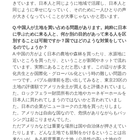
きています。日本人と同じように地域で活躍し、日本人と
同じように幸せになっていく、そのために一人ひとりの声
が大きくなっていくことが大事じゃないかと思います。
Q.中国人が土地を買い占める問題があります。純粋に日本
に学ぶために来る人と、何か別の目的があって来る人を区
別することは可能ですか？国ではどのような対策をしてい
るのでしょうか？
A.中国の方がよく日本の農地や森林を買ったり、水源地に
近いところを買ったり、ということが新聞やネットで流れ
ています。実際にあることだと思います。この辺りが多文
化共生とか国際化・グローバル化という時の難しい問題の
一つです。バブル崩壊前を思い出してみると、東京23区の
土地の評価額でアメリカ全土が買えると評価されていまし
た。ロックフェラー財団所有の土地やカーネギーホールを
日本人に買われてしまうのではないかと言われていまし
た。日本の企業がニューヨークの土地を買ったりしまし
た。アメリカは自由な国なので、危惧がありながらもバッ
シングは起こりませんでした。
ただアメリカなどは重要な場所は国や自治体が押さえてい
たりします。どんな土地でも規制をかけるということは出
来ないが、ある程度重要な土地（公共性の高い土地や立