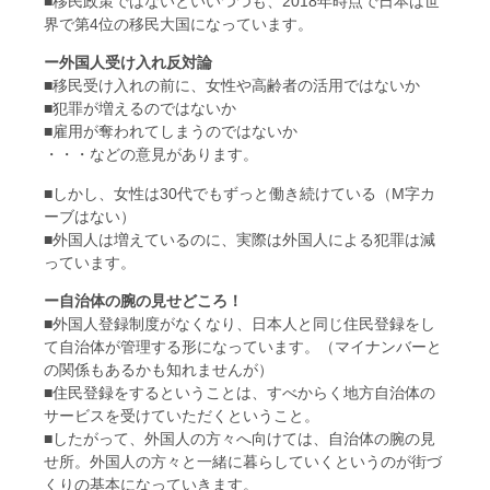
■移民政策ではないといいつつも、2018年時点で日本は世
界で第4位の移民大国になっています。
ー外国人受け入れ反対論
■移民受け入れの前に、女性や高齢者の活用ではないか
■犯罪が増えるのではないか
■雇用が奪われてしまうのではないか
・・・などの意見があります。
■しかし、女性は30代でもずっと働き続けている（M字カ
ーブはない）
■外国人は増えているのに、実際は外国人による犯罪は減
っています。
ー自治体の腕の見せどころ！
■外国人登録制度がなくなり、日本人と同じ住民登録をし
て自治体が管理する形になっています。（マイナンバーと
の関係もあるかも知れませんが）
■住民登録をするということは、すべからく地方自治体の
サービスを受けていただくということ。
■したがって、外国人の方々へ向けては、自治体の腕の見
せ所。外国人の方々と一緒に暮らしていくというのが街づ
くりの基本になっていきます。