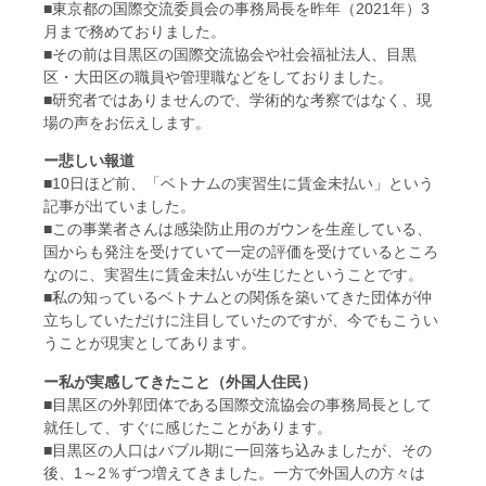
■東京都の国際交流委員会の事務局長を昨年（2021年）3
月まで務めておりました。
■その前は目黒区の国際交流協会や社会福祉法人、目黒
区・大田区の職員や管理職などをしておりました。
■研究者ではありませんので、学術的な考察ではなく、現
場の声をお伝えします。
ー悲しい報道
■10日ほど前、「ベトナムの実習生に賃金未払い」という
記事が出ていました。
■この事業者さんは感染防止用のガウンを生産している、
国からも発注を受けていて一定の評価を受けているところ
なのに、実習生に賃金未払いが生じたということです。
■私の知っているベトナムとの関係を築いてきた団体が仲
立ちしていただけに注目していたのですが、今でもこうい
うことが現実としてあります。
ー私が実感してきたこと（外国人住民）
■目黒区の外郭団体である国際交流協会の事務局長として
就任して、すぐに感じたことがあります。
■目黒区の人口はバブル期に一回落ち込みましたが、その
後、1～2％ずつ増えてきました。一方で外国人の方々は