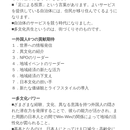
■「足による投票」という言葉があります。よいサービス
を提供している自治体には、住民が移り住んでくるように
なります。
■自治体のサービスを競う時代になりました。
■多文化共生というのは、街づくりそのものです。
ー外国人8つの貢献期待
１．世界への情報発信
２．異文化の紹介
３．NPOのリーダー
４．地域イベントのリーダー
５．地域経済の新たな活力
６．地域経済の下支え
７．日本文化の担い手
８．新たな価値観とライフスタイルの導入
ー多文化パワー
■ざまざまな経験、文化、異なる意識を持つ外国人の隠さ
れた潜在力を発揮することで、彼らの能力が活かされ、ま
た周囲の日本人との間でWin-Winの関係によって地域の活
性化が図られること。
■基本となるのは、日本人にとっては人口減少・高齢化に