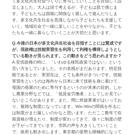
て多文化共生社会づくりに寄与していくことを目指して設
立しました。大人は頭で考えるが、子どもは肌で感じま
す。子どもたちは国籍に関係なく親しんで遊んだりしま
す。多文化共生社会を意識しながら子どもたちを支援して
いく。地域社会で一緒に楽しいことをやりながら、子ども
たちも一緒に暮らしていくことが大切だと思います。
Q.今後の日本が多文化共生社会を目指すことには賛成です
が、現政権は技能実習生を利用して利権を獲得しようとし
ている動きが見られます。この動きをどう思われますか？
A.安倍政権の時に、「いわゆる移民政策ではない」という
言い方をしていました。その名残がまだあります。特定技
能であるとか、実習生は、とても条件がきついです。技能
実習生というのは海外から日本に来て技術を身に着けて、
母国の発展のために寄与するというのが本来の目的。しか
し農業分野などでは、「低賃金労働者」としてしか見てい
ないところがあります。また、間に斡旋業者がはいってお
り、複雑な制度になっています。Win-Winの関係を作るに
は制度がまだ厳しいのかなと思います。ただここ数年で在
留資格が増えたり、制度が変わってきて、徐々に制度の壁
が下がってきています。市民の声を大きくしていくこと
で、政府も動き出します。東京都の姿勢も積極的になって