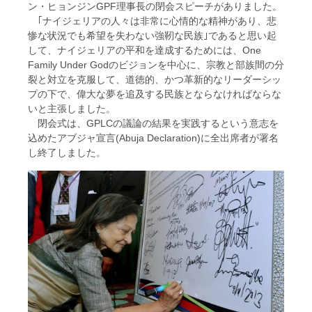
ン・ヒョンジンGPF理事長の閉会スピーチがありました。
｢ナイジェリアの人々は非常に心情的な精神があり、悲
惨な状況でも希望を失わない強靭な民族｣であると思い起
して、ナイジェリアの平和を達成するためには、One
Family Under Godのビジョンを中心に、宗教と部族間の分
裂と対立を克服して、道徳的、かつ革新的なリーダーシッ
プの下で、偉大な夢を追及する民族とならなければならな
いと主張しました。
閉会式は、GPLCの議論の結果を実践するという意志を
込めたアブジャ宣言(Abuja Declaration)に全出席者が署名
し終了しました。