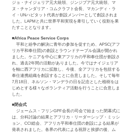
ジョ・ナイジェリア元大統領、ジンジブア元大統領、マ
ヌ・チャンダリア・コムクラフト会長、マカンディ・ラ
イ・UNハビタット代表が創設メンバーとして創設されま
した。LAPMと共に世界平和実現を牽引していく役割を果
たすこととなります。
■Africa Peace Service Corps
平和と紛争の解決に青年の参加を促すため、APSC(アフ
リカ平和奉仕団)の創設とラウンドテーブル会議が開かれ
ました。ケニアを中心に東アフリカの平和奉仕団が創設さ
れ、過去2年間の活動がありました。今ではナイジェリア
を軸に西アフリカに拡散し、今後、全アフリカを包括する
奉仕連携組織を創設することに合意しました。そして毎年
7月18日、ネルソン・マンデラの日を記念とした植樹をは
じめとする様々なボランティア活動を行うことに合意しま
した。
■閉会式
ジェームス・フリンGPF会長の司会で始まった閉幕式に
は、分科討論の結果とアフリカ・リーダーシップ・ミッシ
ョン、CCI総会、アフリカ平和奉仕団の創設による結果が
発表されました。各界の代表による祝辞と挨拶の後、ム