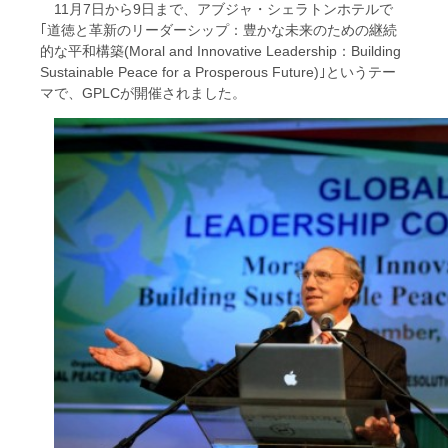
11月7日から9日まで、アブジャ・シェラトンホテルで
｢道徳と革新のリーダーシップ：豊かな未来のための継続
的な平和構築(Moral and Innovative Leadership：Building
Sustainable Peace for a Prosperous Future)｣というテー
マで、GPLCが開催されました。