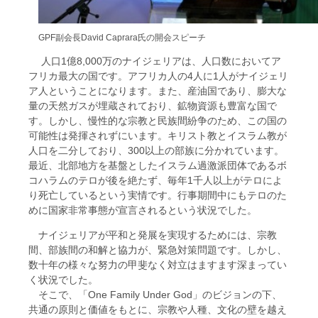
GPF副会長David Caprara氏の開会スピーチ
人口1億8,000万のナイジェリアは、人口数においてア
フリカ最大の国です。アフリカ人の4人に1人がナイジェリ
ア人ということになります。また、産油国であり、膨大な
量の天然ガスが埋蔵されており、鉱物資源も豊富な国で
す。しかし、慢性的な宗教と民族間紛争のため、この国の
可能性は発揮されずにいます。キリスト教とイスラム教が
人口を二分しており、300以上の部族に分かれています。
最近、北部地方を基盤としたイスラム過激派団体であるボ
コハラムのテロが後を絶たず、毎年1千人以上がテロによ
り死亡しているという実情です。行事期間中にもテロのた
めに国家非常事態が宣言されるという状況でした。
ナイジェリアが平和と発展を実現するためには、宗教
間、部族間の和解と協力が、緊急対策問題です。しかし、
数十年の様々な努力の甲斐なく対立はますます深まってい
く状況でした。
そこで、「One Family Under God」のビジョンの下、
共通の原則と価値をもとに、宗教や人種、文化の壁を越え