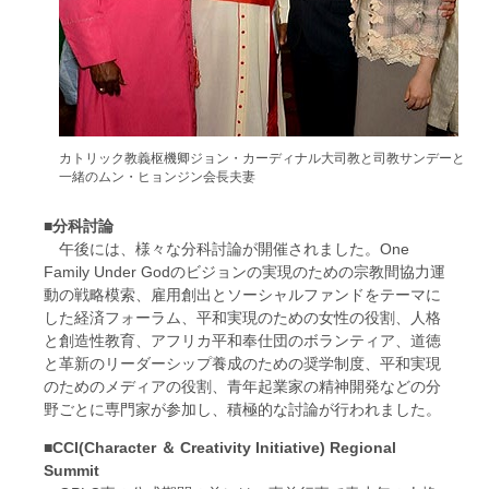
カトリック教義枢機卿ジョン・カーディナル大司教と司教サンデーと
一緒のムン・ヒョンジン会長夫妻
■分科討論
午後には、様々な分科討論が開催されました。One
Family Under Godのビジョンの実現のための宗教間協力運
動の戦略模索、雇用創出とソーシャルファンドをテーマに
した経済フォーラム、平和実現のための女性の役割、人格
と創造性教育、アフリカ平和奉仕団のボランティア、道徳
と革新のリーダーシップ養成のための奨学制度、平和実現
のためのメディアの役割、青年起業家の精神開発などの分
野ごとに専門家が参加し、積極的な討論が行われました。
■CCI(Character ＆ Creativity Initiative) Regional
Summit