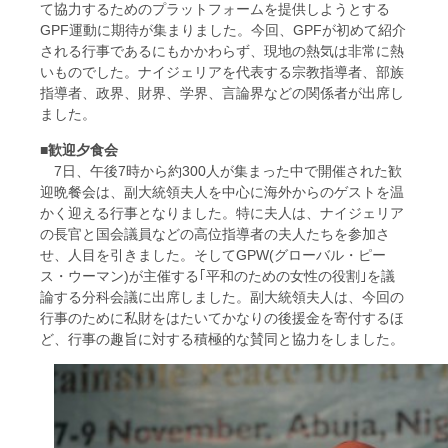
て協力するためのプラットフォームを提供しようとする
GPF運動に期待が集まりました。今回、GPFが初めて紹介
される行事であるにもかかわらず、現地の熱気は非常に熱
いものでした。ナイジェリアを代表する宗教指導者、部族
指導者、政界、財界、学界、言論界などの関係者が出席し
ました。
■歓迎夕食会
7日、午後7時から約300人が集まった中で開催された歓
迎晩餐会は、副大統領夫人を中心に海外からのゲストを温
かく迎える行事となりました。特に夫人は、ナイジェリア
の長官と国会議員などの高位指導者の夫人たちを参加さ
せ、人目を引きました。そしてGPW(グローバル・ピー
ス・ウーマン)が主催する｢平和のための女性の役割｣を議
論する分科会議に出席しました。副大統領夫人は、今回の
行事のために私財をはたいてかなりの後援金を寄付するほ
ど、行事の趣旨に対する積極的な賛同と協力をしました。