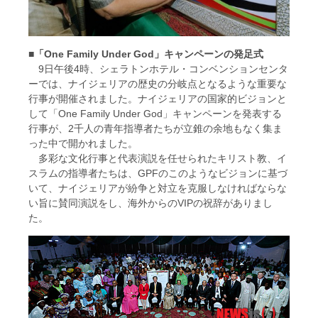
■「One Family Under God」キャンペーンの発足式
9日午後4時、シェラトンホテル・コンベンションセンタ
ーでは、ナイジェリアの歴史の分岐点となるような重要な
行事が開催されました。ナイジェリアの国家的ビジョンと
して「One Family Under God」キャンペーンを発表する
行事が、2千人の青年指導者たちが立錐の余地もなく集ま
った中で開かれました。
多彩な文化行事と代表演説を任せられたキリスト教、イ
スラムの指導者たちは、GPFのこのようなビジョンに基づ
いて、ナイジェリアが紛争と対立を克服しなければならな
い旨に賛同演説をし、海外からのVIPの祝辞がありまし
た。