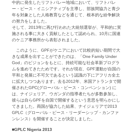
中的に発生したリフトバレー地域において、リフトバレ
ー・ピース・イニシアティブを主導し、部族間協力と青少
年を対象とした人格教育などを通じて、根本的な紛争解決
の努力をしました。
そして、2013年に再び行われた大統領選挙が、平和的に実
施される事に大きく貢献したとして認められ、10月に国連
のケニア事務所から表彰されました。
このように、GPFがケニアにおいて比較的短い期間で大
きな成果を出すことができたのは、「One Family Under
God」のビジョンをもとに、持続可能な社会革新プログラ
ムを進めてきたためです。それが現在、GPF運動が自国の
平和と発展に不可欠であるという認識の下にアフリカ全土
に拡大しつつあります。去る2012年、米国アトランタで開
催されたGPC(グローバル・ピース・コンベンション) に
は、ナイジェリア、ウガンダの指導者たちが多数参加し、
彼らは自らGPFを自国で開催するという意思を明らかにし
てきました。両国が協力した結果、ナイジェリアで2013
GPLC（グローバル・ピース・リーダーシップ・カンファ
ンレンス）を開催することが決定しました。
■GPLC Nigeria 2013