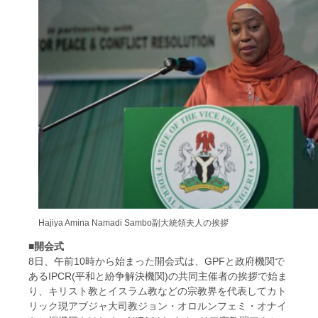
Hajiya Amina Namadi Sambo副大統領夫人の挨拶
■開会式
8日、午前10時から始まった開会式は、GPFと政府機関で
あるIPCR(平和と紛争解決機関)の共同主催者の挨拶で始ま
り、キリスト教とイスラム教などの宗教界を代表してカト
リック現アブジャ大司教ジョン・オロルンフェミ・オナイ