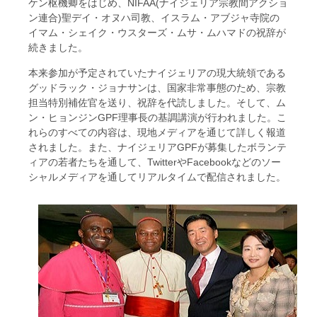
ケン枢機卿をはじめ、NIFAA(ナイジェリア宗教間アクショ
ン連合)聖デイ・オヌハ司教、イスラム・アブジャ寺院の
イマム・シェイク・ウスターズ・ムサ・ムハマドの祝辞が
続きました。
本来参加が予定されていたナイジェリアの現大統領である
グッドラック・ジョナサンは、国家非常事態のため、宗教
担当特別補佐官を送り、祝辞を代読しました。そして、ム
ン・ヒョンジンGPF理事長の基調講演が行われました。こ
れらのすべての内容は、現地メディアを通じて詳しく報道
されました。また、ナイジェリアGPFが募集したボランテ
ィアの若者たちを通して、TwitterやFacebookなどのソー
シャルメディアを通してリアルタイムで配信されました。