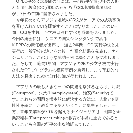
GPLC事の公式期間の前には、事前行事で青少年の人格
と創造性教育(CCI)運動のための「CCI地域指導者総会」
が、7日の午前に開催されました。
今年初めからアブジャ地域の25校がケニアでの成功事例
を受け入れてCCIを開始することになりました。この1年
間、CCIを実施した学校は注目すべき成果を見せました。
今回の総会には、ケニアの国策シンクタンクである
KIPPRAの責任者が出席し、過去2年間、CCI実行学校と未
実行の一般学校の違いを比較した研究結果を発表し、ナイ
ジェリアも、このような成功事例に続くことを要求しまし
た。そして、過去1年間、アブジャの25の公立学校で実行
されたCCIプログラムの模範事例を発表し、より革新的な
方法を見出すための分科討論が行われました。
アフリカの最も大きな三つの問題を挙げるならば、汚職
(Corruption)、失業(Unemployment)、治安(Security)で
す。これらの問題を根本的に解決する方法は、人格と創造
性性を基にした教育であるということに集中ました。一
方、青年失業率が70％を超えるナイジェリアは、創業と企
業家精神(Entrepreneurship)の教育が非常に重要であると
いうことも今回の行事の主な強調点でした。