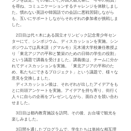
ンジを設定。その場にいた外国人観光客に「今年の抱負」
を尋ね、コミュニケーションするチャレンジを体験しまし
た。慣れない英語や韓国語での会話に悪戦苦闘しながら
も、互いにサポートしながらそれぞれの参加者が挑戦しま
した。
2日目は代々木にある国立オリンピック記念青少年セン
ターにて、シンポジウム、ディスカッションを実施。シン
ポジウムでは具末謨（グマルモ）元木浦大学校兼任教授よ
り「東北アジアの平和と繁栄のための日韓の学生の役割」
という議題で講義を受けました。講義後は、チームに分か
れてディスカッションを実施。「東北アジアの平和のた
め、私たちにできるプロジェクト」という議題で、様々な
意見を交換しました。
ディスカッション後は、それぞれが出したアイデアをも
とに街頭アンケートを実施。アイデアを持ち寄り、街行く
人々に自らの企画をプレゼンしながら、面白さを競い合わ
せました。
3日目は都内教育施設を訪問。その後、お台場で観光を
楽しみました。
3日間を通したプログラムで、学生たちは単純な相互理